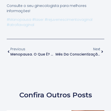
Consulte o seu ginecologista para melhores
informações!
#Manopausa
#laser
#rejuvenescimentovaginal
#atrofiavaginal
Previous
Next
Menopausa. O Que É? Como Tratar Os Principais Sintomas?
Mês Da Conscientização Da Hérnia Diafragmática Congênita
Confira Outros Posts